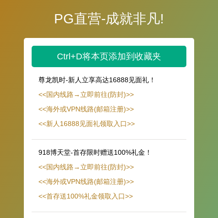
PG直营-成就非凡!
Ctrl+D将本页添加到收藏夹
尊龙凯时-新人立享高达16888见面礼！
<<国内线路→立即前往(防封)>>
<<海外或VPN线路(邮箱注册)>>
<<新人16888见面礼领取入口>>
918博天堂-首存限时赠送100%礼金！
<<国内线路→立即前往(防封)>>
<<海外或VPN线路(邮箱注册)>>
<<首存送100%礼金领取入口>>